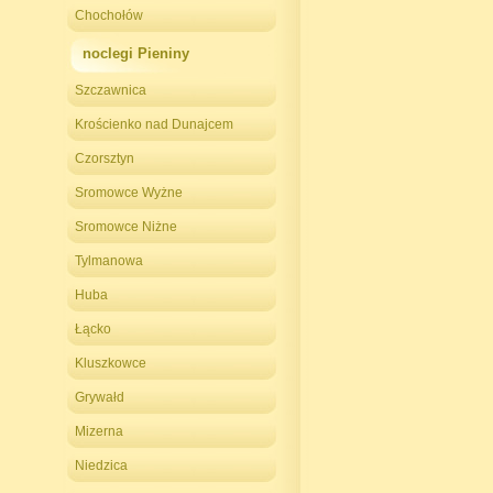
Chochołów
noclegi Pieniny
Szczawnica
Krościenko nad Dunajcem
Czorsztyn
Sromowce Wyżne
Sromowce Niżne
Tylmanowa
Huba
Łącko
Kluszkowce
Grywałd
Mizerna
Niedzica