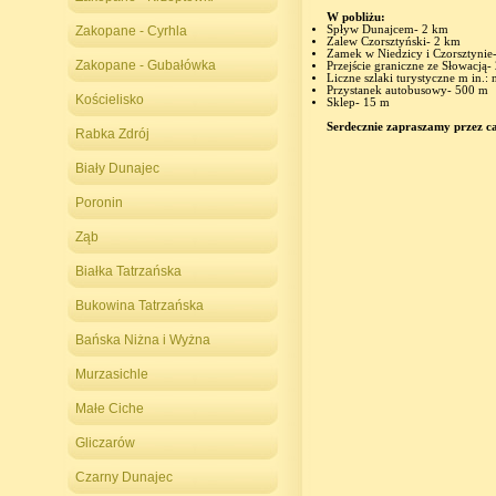
W pobliżu:
Zakopane - Cyrhla
Spływ Dunajcem- 2 km
Zalew Czorsztyński- 2 km
Zamek w Niedzicy i Czorsztynie
Zakopane - Gubałówka
Przejście graniczne ze Słowacją-
Liczne szlaki turystyczne m in.
Przystanek autobusowy- 500 m
Kościelisko
Sklep- 15 m
Serdecznie zapraszamy przez ca
Rabka Zdrój
Biały Dunajec
Poronin
Ząb
Białka Tatrzańska
Bukowina Tatrzańska
Bańska Niżna i Wyżna
Murzasichle
Małe Ciche
Gliczarów
Czarny Dunajec