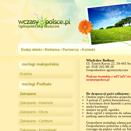
Dodaj obiekt
•
Reklama
•
Partnerzy
•
Kontakt
Władysław Bańkosz
noclegi małopolskie
Ul. Trzech Koron 22, 34-443 
tel. /018/ 262-98-28
Gospodarstwo agroturystyczne
Kraków
Podczas kontaktu z wďż˝aďż˝cici
wczasywpolsce.pl
noclegi Podhale
Zakopane
Do dyspozycji gości oddajemy:
Osobne piętro budynku gospoda
3 pokoje (1 pokój dwuosobowy, 
Zakopane - Harenda
w korytarzu dwie łazienki z pry
aneks kuchenny
miejsce na grill, ognisko
Zakopane - Olcza
duży ogród z miejscem do zabaw
parking samochodowy na terenie
Zakopane - Centrum
Gospodarze posiadają własną pa
Gospodarstwo położone z dala od
rozciąga się piękny widok na Tat
Zakopane - Krzeptówki